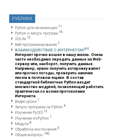
РУБРИКИ
71
Python для начинающих
16
Python и запуск програм
12
SQLite
7
Веб-программирование
401
ВЗАИМОДЕЙСТВИЕ С ИНТЕРНЕТОМ
Интернет прочно вошел в нашу жизнь. Очень
часто необходимо передать данные на Web-
P
сервер или, наоборот, получить данные.
Например, нужно получить котировку валют
или прогноз погоды, проверить наличие
писем в почтовом ящике. В состав
стандартной библиотеке Python входит
множество модулей, позволяющий работать
практически со всеми протоколами
Интернета.
7
Видео уроки
4
Запуск программ на Python
12
Изучение PyQt5
1
Изучение wxPython
8
Модули
3
Обработка исключений
190
Общие вопросы