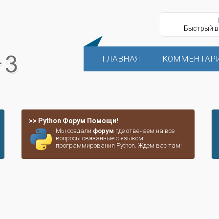
Быстрый в
ГЛАВНАЯ
КОММЕНТАР
>> Python Форум Помощи!
Мы создали
форум
где отвечаем на все
вопросы связанные с языком
программирования Python. Ждем вас там!