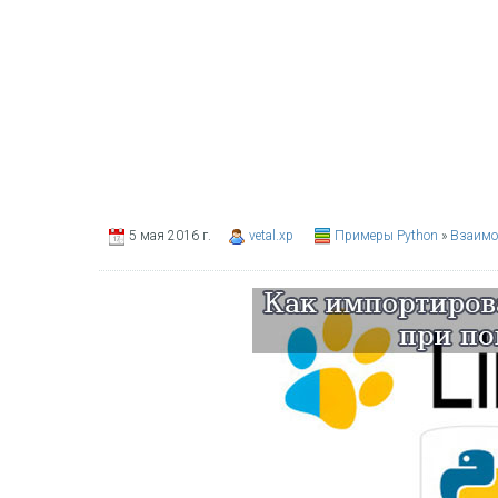
5 мая 2016 г.
vetal.xp
Примеры Python
»
Взаимо