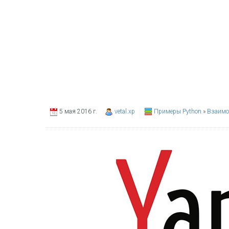
5 мая 2016 г.
vetal.xp
Примеры Python
»
Взаимо