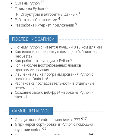
12
ООП на Python
30
Примеры Python
1
Структуры и алгоритмы данных
4
Работа с изображениями
8
Разработка интернет-приложений
ПОСЛЕДНИЕ ЗАПИСИ
Почему Python считается лучшим языком для ИИ
Как использовать proxy с помощью библиотеки
Requests?
Как работают функции в Python?
Топ наиболее востребованных языков
программирования
Изучение языка программирования Python с
помощью Brain Up!
Распаковка последовательности в отдельные
переменные
Создание своего веб-фреймворка на Python -
Часть 1
САМОЕ ЧИТАЕМОЕ
617
Официальный сайт казино Азино 777
6 примеров сортировки в Python с помощью
65
функции sorted
64