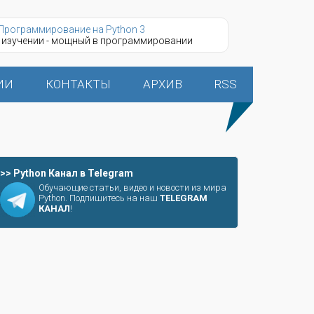
Программирование на Python 3
 изучении - мощный в программировании
ИИ
КОНТАКТЫ
АРХИВ
RSS
>> Python Канал в Telegram
Обучающие статьи, видео и новости из мира
Python. Подпишитесь на наш
TELEGRAM
КАНАЛ
!