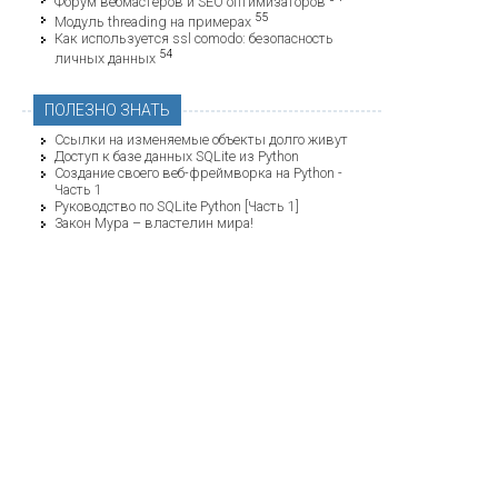
Форум вебмастеров и SEO оптимизаторов
55
Модуль threading на примерах
Как используется ssl comodo: безопасность
54
личных данных
ПОЛЕЗНО ЗНАТЬ
Ссылки на изменяемые объекты долго живут
Доступ к базе данных SQLite из Python
Создание своего веб-фреймворка на Python -
Часть 1
Руководство по SQLite Python [Часть 1]
Закон Мура – властелин мира!