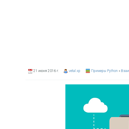
21 июня 2016 г.
vetal.xp
Примеры Python
»
Взаи