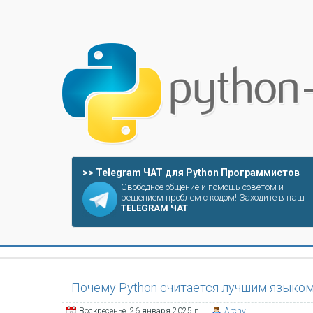
>> Telegram ЧАТ для Python Программистов
Свободное общение и помощь советом и
решением проблем с кодом! Заходите в наш
TELEGRAM ЧАТ
!
Почему Python считается лучшим языко
Воскресенье, 26 января 2025 г.
Archy