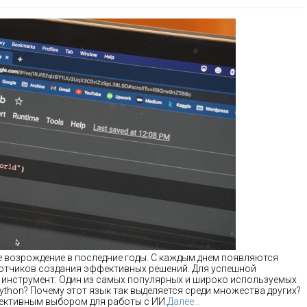
е возрождение в последние годы. С каждым днем появляются
ботчиков создания эффективных решений. Для успешной
инструмент. Один из самых популярных и широко используемых
Python? Почему этот язык так выделяется среди множества других?
фективным выбором для работы с ИИ.
Далее...