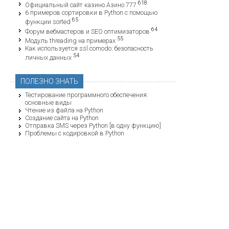
618
Официальный сайт казино Азино 777
6 примеров сортировки в Python с помощью
65
функции sorted
64
Форум вебмастеров и SEO оптимизаторов
55
Модуль threading на примерах
Как используется ssl comodo: безопасность
54
личных данных
ПОЛЕЗНО ЗНАТЬ
Тестирование программного обеспечения:
основные виды
Чтение из файла на Python
Создание сайта на Python
Отправка SMS через Python [в одну функцию]
Проблемы с кодировкой в Python