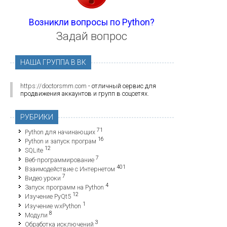
Возникли вопросы по Python?
Задай вопрос
НАША ГРУППА В ВК
https://doctorsmm.com
- отличный сервис для
продвижения аккаунтов и групп в соцсетях.
РУБРИКИ
71
Python для начинающих
16
Python и запуск програм
12
SQLite
7
Веб-программирование
401
Взаимодействие с Интернетом
7
Видео уроки
4
Запуск программ на Python
12
Изучение PyQt5
1
Изучение wxPython
8
Модули
3
Обработка исключений