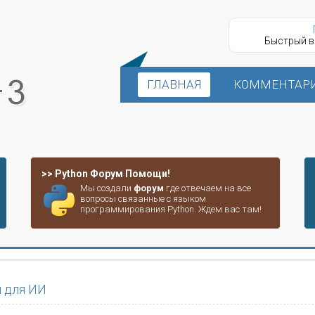
Быстрый в
ГЛАВНАЯ
КОММЕНТАР
>> Python Форум Помощи!
Мы создали
форум
где отвечаем на все
вопросы связанные с языком
программирования Python. Ждем вас там!
м для ИИ