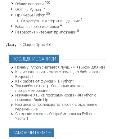
190
Общие вопросы
12
ООП на Python
30
Примеры Python
1
Структуры и алгоритмы данных
4
Работа с изображениями
8
Разработка интернет-приложений
Доступ к
Claude Opus 4.6
ПОСЛЕДНИЕ ЗАПИСИ
Почему Python считается лучшим языком для ИИ
Как использовать proxy с помощью библиотеки
Requests?
Как работают функции в Python?
Топ наиболее востребованных языков
программирования
Изучение языка программирования Python с
помощью Brain Up!
Распаковка последовательности в отдельные
переменные
Создание своего веб-фреймворка на Python -
Часть 1
САМОЕ ЧИТАЕМОЕ