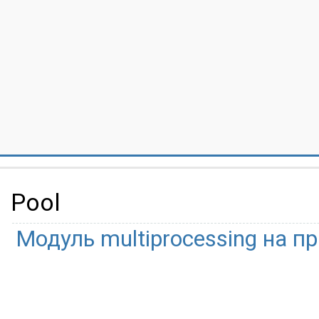
Pool
Модуль multiprocessing на п