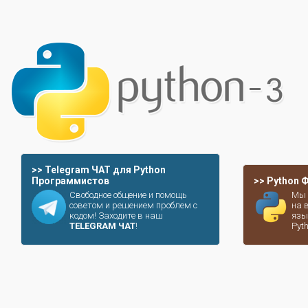
>> Telegram ЧАТ для Python
Программистов
>> Python
Свободное общение и помощь
Мы 
советом и решением проблем с
на 
кодом! Заходите в наш
язы
TELEGRAM ЧАТ
!
Pyt