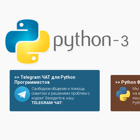
>> Telegram ЧАТ для Python
Программистов
>> Python
Свободное общение и помощь
Мы 
советом и решением проблем с
на 
кодом! Заходите в наш
язы
TELEGRAM ЧАТ
!
Pyt