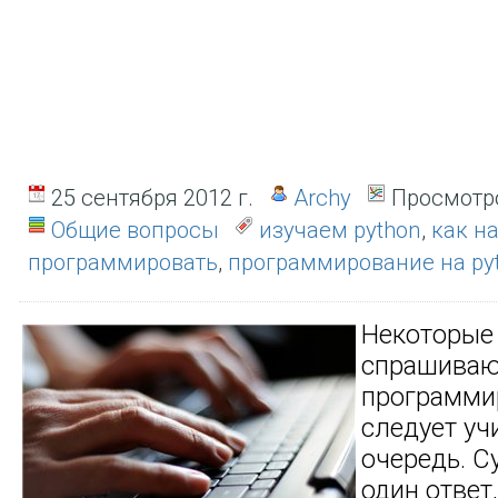
25 сентября 2012 г.
Archy
Просмотро
Общие вопросы
изучаем python
,
как н
программировать
,
программирование на py
Некоторые
спрашиваю
программи
следует уч
очередь. С
один ответ