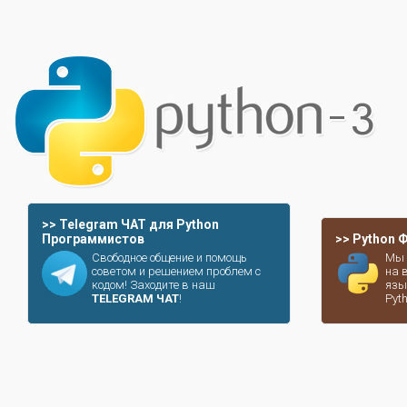
>> Telegram ЧАТ для Python
Программистов
>> Python
Свободное общение и помощь
Мы 
советом и решением проблем с
на 
кодом! Заходите в наш
язы
TELEGRAM ЧАТ
!
Pyt