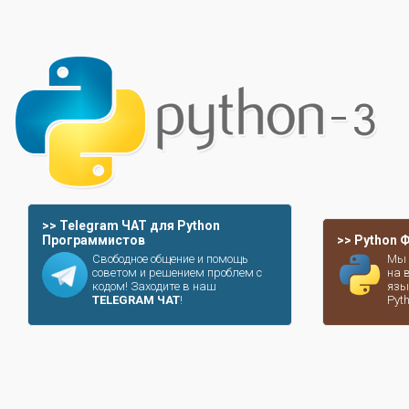
>> Telegram ЧАТ для Python
Программистов
>> Python
Свободное общение и помощь
Мы 
советом и решением проблем с
на 
кодом! Заходите в наш
язы
TELEGRAM ЧАТ
!
Pyt