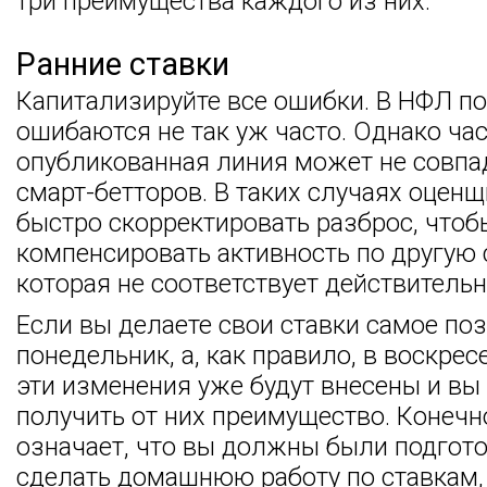
три преимущества каждого из них.
Ранние ставки
Капитализируйте все ошибки. В НФЛ п
ошибаются не так уж часто. Однако ча
опубликованная линия может не совпа
смарт-бетторов. В таких случаях оценщ
быстро скорректировать разброс, чтоб
компенсировать активность по другую 
которая не соответствует действительн
Если вы делаете свои ставки самое по
понедельник, а, как правило, в воскрес
эти изменения уже будут внесены и вы
получить от них преимущество. Конечно
означает, что вы должны были подгото
сделать домашнюю работу по ставкам,