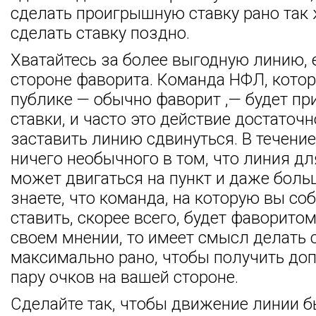
сделать проигрышную ставку рано так 
сделать ставку поздно.
Хватайтесь за более выгодную линию, 
стороне фаворита. Команда НФЛ, котор
публике — обычно фаворит ,— будет пр
ставки, и часто это действие достаточ
заставить линию сдвинуться. В течение
ничего необычного в том, что линия д
может двигаться на пункт и даже боль
знаете, что команда, на которую вы со
ставить, скорее всего, будет фаворито
своем мнении, то имеет смысл делать 
максимально рано, чтобы получить до
пару очков на вашей стороне.
Сделайте так, чтобы движение линии б