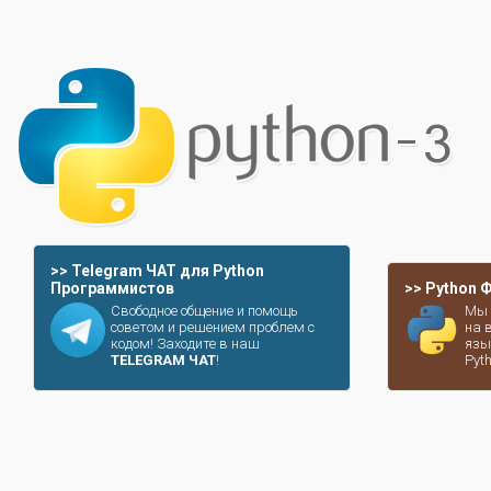
>> Telegram ЧАТ для Python
Программистов
>> Python
Свободное общение и помощь
Мы 
советом и решением проблем с
на 
кодом! Заходите в наш
язы
TELEGRAM ЧАТ
!
Pyt