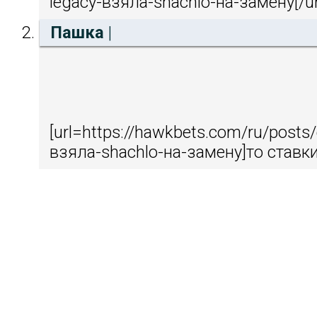
legacy-взяла-shachlo-на-замену[/ur
Пашка
|
[url=https://hawkbets.com/ru/posts/
взяла-shachlo-на-замену]то ставки 