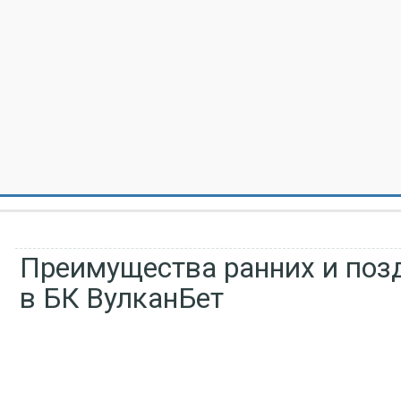
Преимущества ранних и поз
в БК ВулканБет