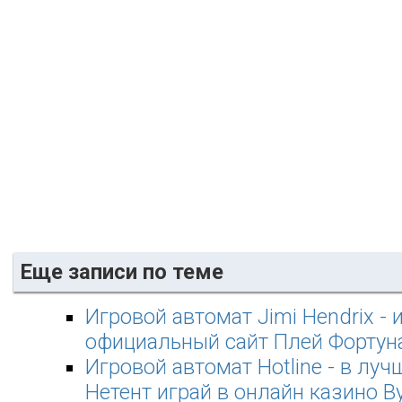
Еще записи по теме
Игровой автомат Jimi Hendrix - 
официальный сайт Плей Фортун
Игровой автомат Hotline - в луч
Нетент играй в онлайн казино В