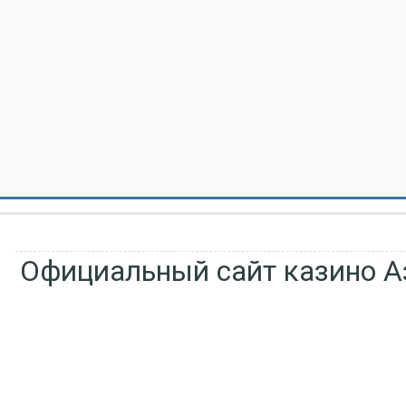
Официальный сайт казино А