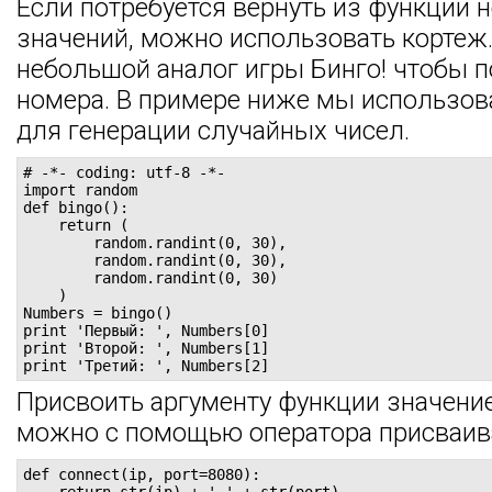
Если потребуется вернуть из функции 
значений, можно использовать кортеж
небольшой аналог игры Бинго! чтобы 
номера. В примере ниже мы использо
для генерации случайных чисел.
# -*- coding: utf-8 -*-

import random

def bingo():

    return (

        random.randint(0, 30),

        random.randint(0, 30),

        random.randint(0, 30)

    )

Numbers = bingo()

print 'Первый: ', Numbers[0]

print 'Второй: ', Numbers[1]

print 'Третий: ', Numbers[2]
Присвоить аргументу функции значени
можно с помощью оператора присваив
def connect(ip, port=8080):
