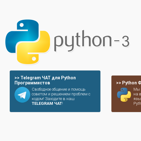
>> Telegram ЧАТ для Python
Программистов
>> Python
Свободное общение и помощь
Мы 
советом и решением проблем с
на 
кодом! Заходите в наш
язы
TELEGRAM ЧАТ
!
Pyt