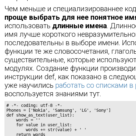
Чем меньше и специализированнее код
проще выбрать для нее понятное им
использовать
длинные имена
. Длинн
имя лучше короткого невразумительног
последовательны в выборе имени. Исп
функции те же словосочетания, глагол
существительные, которые используют
модулях. Создание функции производ
инструкции def, как показано в следу
уже научились
работать со списками в 
воспользуется знаниями тут.
# -*- coding: utf-8 -*-

Phones = ['Nokia', 'Samsung', 'LG', 'Sony']

def show_as_text(user_list):

    words = ''

    for value in user_list:

        words += str(value) + ' '

    return words
