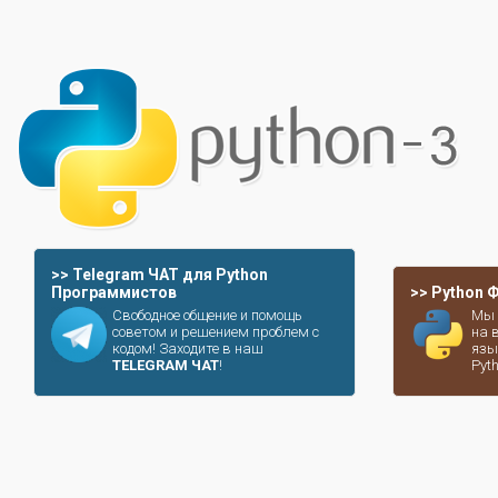
>> Telegram ЧАТ для Python
Программистов
>> Python
Свободное общение и помощь
Мы 
советом и решением проблем с
на 
кодом! Заходите в наш
язы
TELEGRAM ЧАТ
!
Pyt