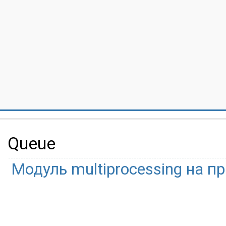
Queue
Модуль multiprocessing на п