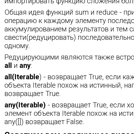
импортировать функцию сложения бол
Общая идея функций sum и reduce - пр
операцию к каждому элементу последо
аккумулированием результатов и тем 
свести(редуцировать) последовательно
одному.
Редуцирующими являются также встр
all
и
any
:
all(Iterable
) - возвращает True, если к
объекта Iterable похож на истинный, напр
возвращает True.
any(Iterable)
- возвращает True, если х
элемент объекта Iterable похож на ист
any([]) возвращает False.