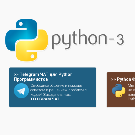
>> Telegram ЧАТ для Python
Программистов
>> Python
Свободное общение и помощь
Мы 
советом и решением проблем с
на 
кодом! Заходите в наш
язы
TELEGRAM ЧАТ
!
Pyt