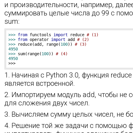
и производительности, например, дале
суммировать целые числа до 99 с пом
sum:
>>> 
from
 functools 
import
 reduce 
# (1)
>>> 
from
 operator 
import
 add 
# (2)
>>> 
reduce(add, range(
100
)) 
# (3)
4950
>>> 
sum(range(
100
)) 
# (4)
4950
>>>
1. Начиная с Python 3.0, функция reduc
является встроенной.
2. Импортируем модуль add, чтобы не 
для сложения двух чисел.
3. Вычисляем сумму целых чисел, не б
4. Решение той же задачи с помощью 