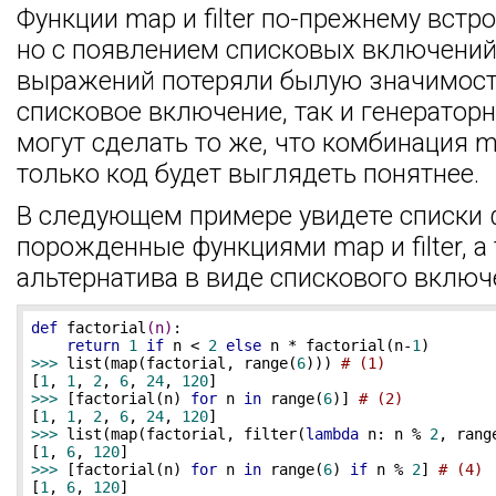
Функции map и filter по-прежнему встро
но с появлением списковых включений
выражений потеряли былую значимост
списковое включение, так и генератор
могут сделать то же, что комбинация map
только код будет выглядеть понятнее.
В следующем примере увидете списки 
порожденные функциями map и filter, а
альтернатива в виде спискового включ
def
factorial
(n)
:
return
1
if
 n < 
2
else
 n * factorial(n-
1
>>> 
list(map(factorial, range(
6
))) 
# (1)
[
1
, 
1
, 
2
, 
6
, 
24
, 
120
>>> 
[factorial(n) 
for
 n 
in
 range(
6
)] 
# (2)
[
1
, 
1
, 
2
, 
6
, 
24
, 
120
>>> 
list(map(factorial, filter(
lambda
 n: n % 
2
, rang
[
1
, 
6
, 
120
>>> 
[factorial(n) 
for
 n 
in
 range(
6
) 
if
 n % 
2
] 
# (4)
[
1
, 
6
, 
120
]
