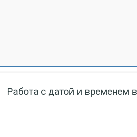
Работа с датой и временем в