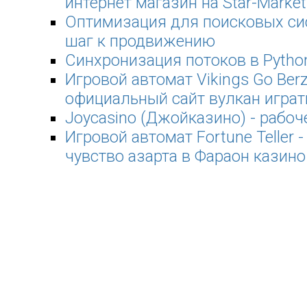
интернет магазин на Star-Market
Оптимизация для поисковых си
шаг к продвижению
Синхронизация потоков в Pytho
Игровой автомат Vikings Go Berz
официальный сайт вулкан играт
Joycasino (Джойказино) - рабоч
Игровой автомат Fortune Teller 
чувство азарта в Фараон казино