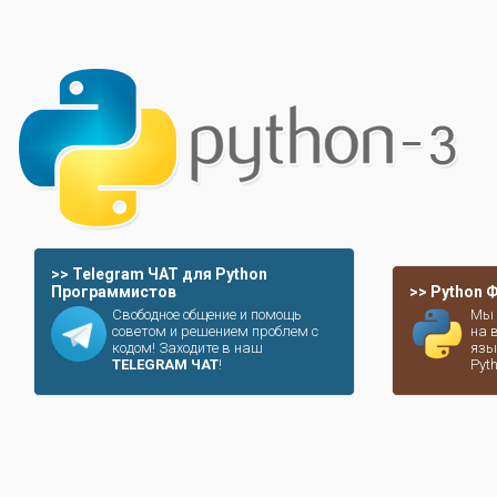
>> Telegram ЧАТ для Python
Программистов
>> Python
Свободное общение и помощь
Мы 
советом и решением проблем с
на 
кодом! Заходите в наш
язы
TELEGRAM ЧАТ
!
Pyt