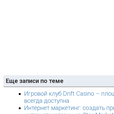
Еще записи по теме
Игровой клуб Drift Casino – пло
всегда доступна
Интернет маркетинг: создать п