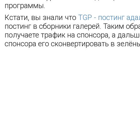
программы.
Кстати, вы знали что
TGP - постинг ада
постинг в сборники галерей. Таким об
получаете трафик на спонсора, а даль
спонсора его сконвертировать в зелён