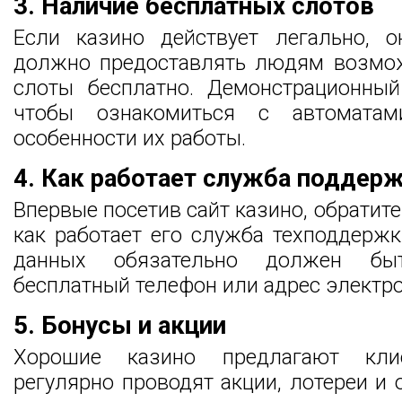
3. Наличие бесплатных слотов
Если казино действует легально, о
должно предоставлять людям возмож
слоты бесплатно. Демонстрационны
чтобы ознакомиться с автоматам
особенности их работы.
4. Как работает служба поддер
Впервые посетив сайт казино, обратите
как работает его служба техподдержк
данных обязательно должен бы
бесплатный телефон или адрес электр
5. Бонусы и акции
Хорошие казино предлагают кли
регулярно проводят акции, лотереи и