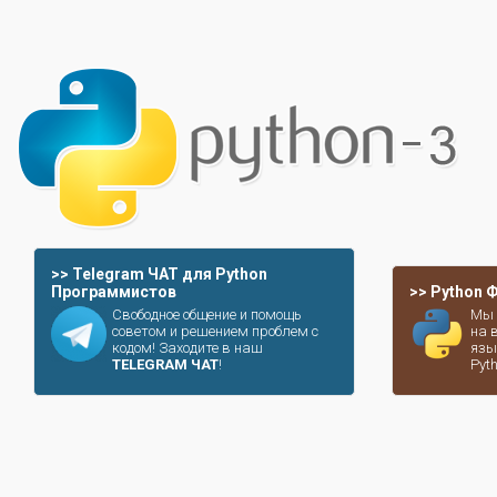
>> Telegram ЧАТ для Python
Программистов
>> Python
Свободное общение и помощь
Мы 
советом и решением проблем с
на 
кодом! Заходите в наш
язы
TELEGRAM ЧАТ
!
Pyt