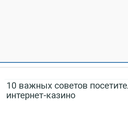
10 важных советов посетит
интернет-казино