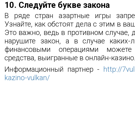
10. Следуйте букве закона
В ряде стран азартные игры запр
Узнайте, как обстоят дела с этим в ва
Это важно, ведь в противном случае, 
нарушите закон, а в случае каких-
финансовыми операциями можете
средства, выигранные в онлайн-казино
Информационный партнер -
http://7vu
kazino-vulkan/