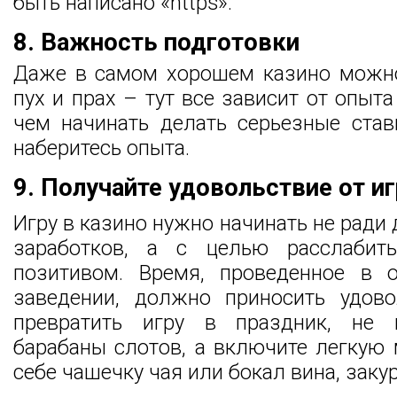
быть написано «https».
8. Важность подготовки
Даже в самом хорошем казино можно
пух и прах – тут все зависит от опыт
чем начинать делать серьезные став
наберитесь опыта.
9. Получайте удовольствие от и
Игру в казино нужно начинать не ради
заработков, а с целью расслабить
позитивом. Время, проведенное в 
заведении, должно приносить удово
превратить игру в праздник, не 
барабаны слотов, а включите легкую 
себе чашечку чая или бокал вина, закур