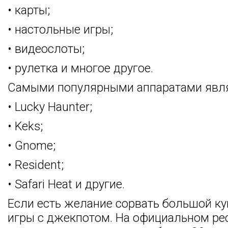
• карты;
• настольные игры;
• видеослоты;
• рулетка и многое другое.
Самыми популярными аппаратами явл
• Lucky Haunter;
• Keks;
• Gnome;
• Resident;
• Safari Heat и другие.
Если есть желание сорвать большой ку
игры с джекпотом. На официальном ре