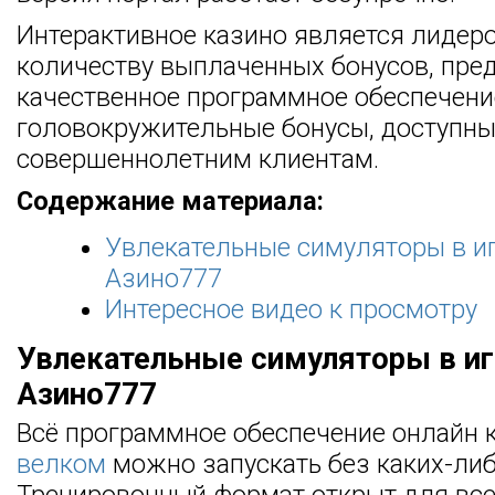
Интерактивное казино является лидер
количеству выплаченных бонусов, пре
качественное программное обеспечени
головокружительные бонусы, доступны
совершеннолетним клиентам.
Содержание материала:
Увлекательные симуляторы в и
Азино777
Интересное видео к просмотру
Увлекательные симуляторы в иг
Азино777
Всё программное обеспечение онлайн 
велком
можно запускать без каких-либ