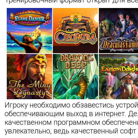
Тренировочный формат открыт для вс
Игроку необходимо обзавестись устрой
обеспечивающим выход в интернет. Дел
качественном программном обеспечен
увлекательно, ведь качественный софт