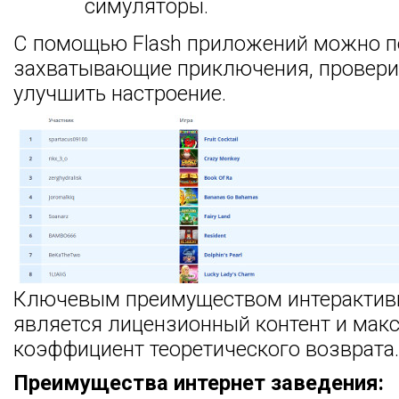
симуляторы.
С помощью Flash приложений можно п
захватывающие приключения, проверит
улучшить настроение.
Ключевым преимуществом интерактив
является лицензионный контент и ма
коэффициент теоретического возврата.
Преимущества интернет заведения: