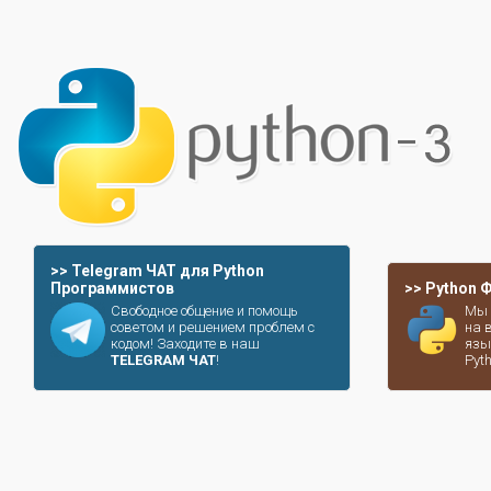
>> Telegram ЧАТ для Python
Программистов
>> Python
Свободное общение и помощь
Мы 
советом и решением проблем с
на 
кодом! Заходите в наш
язы
TELEGRAM ЧАТ
!
Pyt