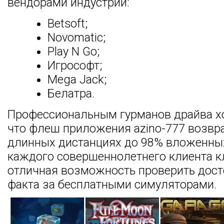
вендорами индустрии:
Betsoft;
Novomatic;
Play N Go;
Игрософт;
Mega Jack;
Белатра.
Профессиональным гурманов драйва х
что флеш приложения azino-777 возвр
длинных дистанциях до 98% вложенных
каждого совершеннолетнего клиента к
отличная возможность проверить дост
факта за бесплатными симуляторами.