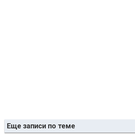
Еще записи по теме