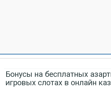
Бонусы на бесплатных азар
игровых слотах в онлайн ка