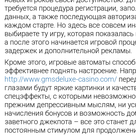
требуется процедура регистрации, запо
данных, а также последующая авториз
каждом старте. Но здесь все совсем ин
выбираете ту игру, которая показалась
а после этого начинается игровой проц
задержек и дополнительной рекламы.
Кроме этого, игровые автоматы спосо
эффективнее поднять настроение. Напри
http://www.gmsdeluxe-casino.com/
пере
глазами будут яркие картинки и качес
спецэффекты, с которыми невозможно 
прежним депрессивным мыслям, ни усн
начисления бонусов и возможность до
заветного джекпота – все это станет д
постоянным стимулом для продолжени