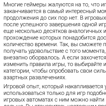
Многие геймеры жалуются на то, что и
заканчивается в самый интересный мом
продолжения до сих пор нет. В игровы
после успешного завершения одной иг
еще несколько десятков аналогичных и
прохождение которых понадобится до
количество времени. Так, вы сможете
получать удовольствие с того момента,
внезапно оборвалось. А если захочетс
изменить правила игры, то выбирайте 
категории, чтобы опробовать свои силы
азартных развлечениях.
Игровой опыт, который накапливается 
использоваться только для игр подобно
игровых автоматах с ним можно найти