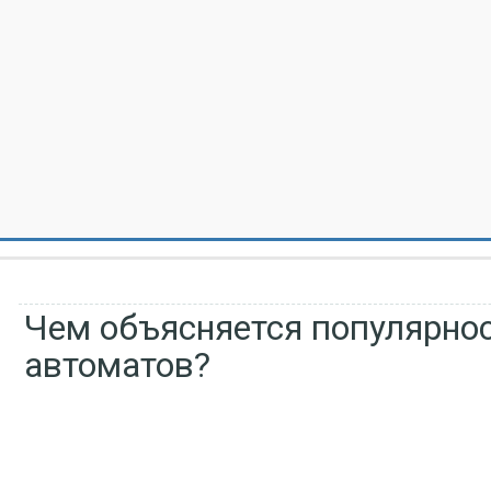
Чем объясняется популярно
автоматов?