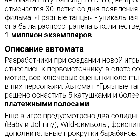
автомата Dirty Dancing 2017 год не прос
отмечается 30-летие со дня появления
фильма. «Грязные танцы» - уникальная 
она была распространена в количеств
1 миллион экземпляров
.
Описание автомата
Разработчики при создании новой игр
отнеслись к первоисточнику: в слоте с
мотив, все ключевые сцены киноленты
в них персонажи. Автомат «Грязные та
решено оснастить 5 катушками и боле
платежными полосами
.
Еще в игре предусмотрено два солидн
(Baby и Johnny), Wild-символы, фриспи
дополнительные прокрутки барабанов. 