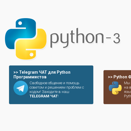
>> Telegram ЧАТ для Python
Программистов
>> Python
Свободное общение и помощь
Мы 
советом и решением проблем с
на 
кодом! Заходите в наш
язы
TELEGRAM ЧАТ
!
Pyt