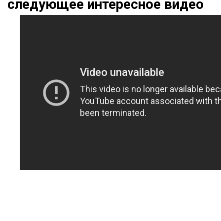
следующее интересное видео