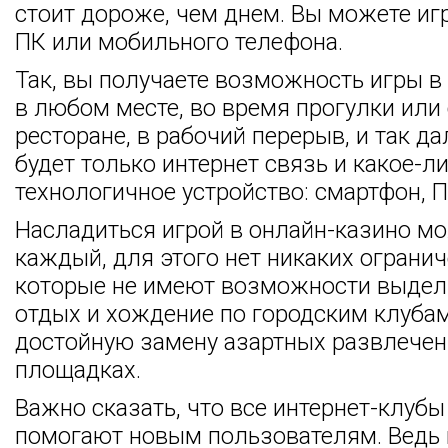
стоит дороже, чем днем. Вы можете игр
ПК или мобильного телефона.
Так, вы получаете возможность игры в
в любом месте, во время прогулки или 
ресторане, в рабочий перерыв, и так д
будет только интернет связь и какое-л
технологичное устройство: смартфон, П
Насладиться игрой в онлайн-казино м
каждый, для этого нет никаких ограни
которые не имеют возможности выдел
отдых и хождение по городским клуба
достойную замену азартных развлечени
площадках.
Важно сказать, что все интернет-клубы
помогают новым пользователям. Ведь 