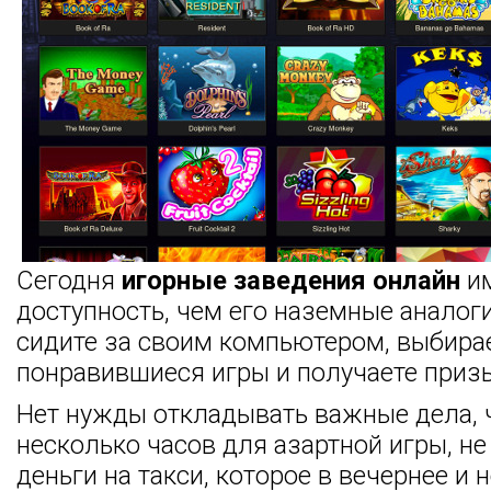
Сегодня
игорные заведения онлайн
и
доступность, чем его наземные аналоги
сидите за своим компьютером, выбира
понравившиеся игры и получаете приз
Нет нужды откладывать важные дела, 
несколько часов для азартной игры, не
деньги на такси, которое в вечернее и