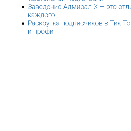
Заведение Адмирал Х – это отл
каждого
Раскрутка подписчиков в Тик Т
и профи