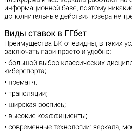
информационной базе, поэтому никаки
дополнительные действия юзера не тр
Виды ставок в ГГбет
Преимущества БК очевидны, в таких у
заключать пари просто и удобно:
• большой выбор классических дисцип
киберспорта;
• прематч;
• трансляции;
• широкая роспись;
• высокие коэффициенты;
• современные технологии: зеркала, м