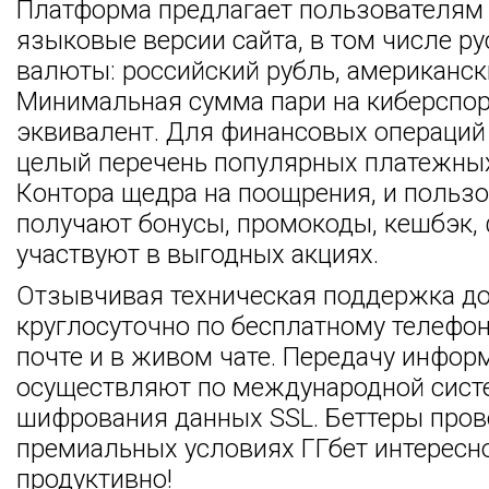
Платформа предлагает пользователям
языковые версии сайта, в том числе ру
валюты: российский рубль, американск
Минимальная сумма пари на киберспор
эквивалент. Для финансовых операци
целый перечень популярных платежных
Контора щедра на поощрения, и польз
получают бонусы, промокоды, кешбэк,
участвуют в выгодных акциях.
Отзывчивая техническая поддержка до
круглосуточно по бесплатному телефон
почте и в живом чате. Передачу инфор
осуществляют по международной сист
шифрования данных SSL. Беттеры пров
премиальных условиях ГГбет интересн
продуктивно!