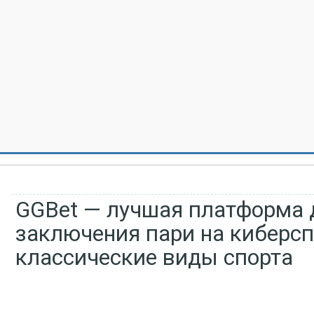
GGBet — лучшая платформа 
заключения пари на киберсп
классические виды спорта