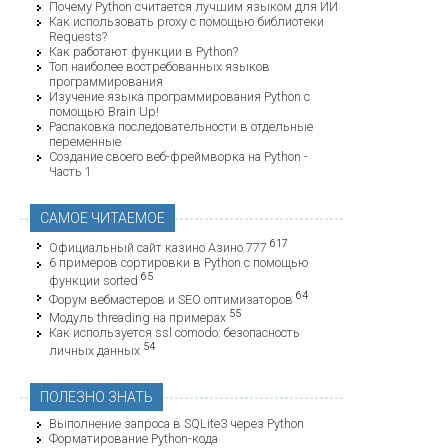
Почему Python считается лучшим языком для ИИ
Как использовать proxy с помощью библиотеки
Requests?
Как работают функции в Python?
Топ наиболее востребованных языков
программирования
Изучение языка программирования Python с
помощью Brain Up!
Распаковка последовательности в отдельные
переменные
Создание своего веб-фреймворка на Python -
Часть 1
САМОЕ ЧИТАЕМОЕ
617
Официальный сайт казино Азино 777
6 примеров сортировки в Python с помощью
65
функции sorted
64
Форум вебмастеров и SEO оптимизаторов
55
Модуль threading на примерах
Как используется ssl comodo: безопасность
54
личных данных
ПОЛЕЗНО ЗНАТЬ
Выполнение запроса в SQLite3 через Python
Форматирование Python-кода