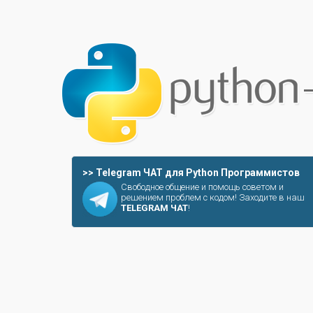
>> Telegram ЧАТ для Python Программистов
Свободное общение и помощь советом и
решением проблем с кодом! Заходите в наш
TELEGRAM ЧАТ
!