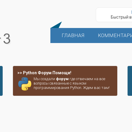
Быстрый в
ГЛАВНАЯ
КОММЕНТАР
>> Python Форум Помощи!
Мы создали
форум
где отвечаем на все
вопросы связанные с языком
программирования Python. Ждем вас там!