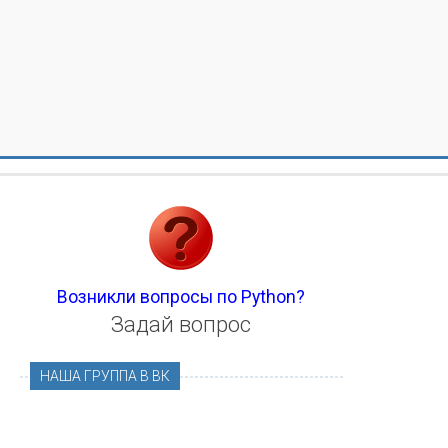
Возникли вопросы по Python?
Задай вопрос
НАША ГРУППА В ВК