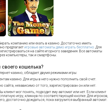
бирать компанию или ехать в казино. Достаточно иметь
ино предлагает
игровые автоматы демо играть бесплатно
. Для
регистрироваться на сайте игорного заведения. Все автоматы
рез компьютеры, так и смартфоны.
я своего кошелька?
тернет-казино, обладает двумя режимами игры:
нтам казино. Для игры в него нужно пополнить свой счет.
 сайта, независимо от того, зарегистрирован он или нет.
 клиент мог понять, подходит ему автомат или нет. Если клиент
сплатную игру, кликнув по соответствующей кнопке. Для игроков,
него, достаточно дождаться, пока загрузится выбранный автомат.