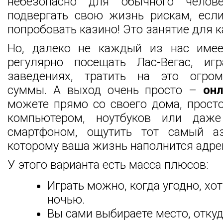
небезопасно для обычного челов
подвергать свою жизнь рискам, есл
попробовать казино! Это занятие для 
Но, далеко не каждый из нас име
регулярно посещать Лас-Вегас, иг
заведениях, тратить на это огро
суммы. А выход очень просто –
онл
можете прямо со своего дома, прост
компьютером, ноутбуков или даж
смартфоном, ощутить тот самый аз
которому ваша жизнь наполнится адре
У этого варианта есть масса плюсов:
Играть можно, когда угодно, хот
ночью.
Вы сами выбираете место, откуд