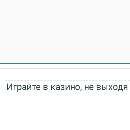
Играйте в казино, не выходя