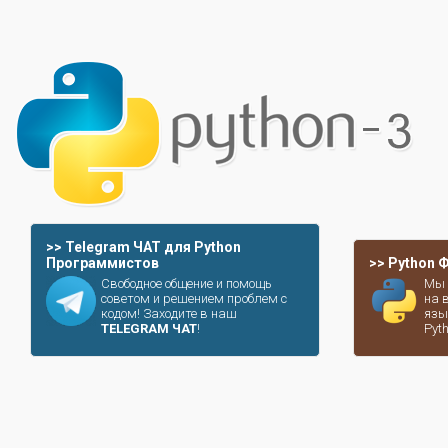
>> Telegram ЧАТ для Python
Программистов
>> Python
Свободное общение и помощь
Мы 
советом и решением проблем с
на 
кодом! Заходите в наш
язы
TELEGRAM ЧАТ
!
Pyt