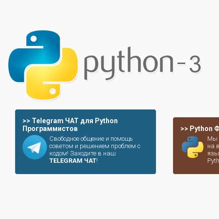
>> Telegram ЧАТ для Python
Программистов
>> Python
Свободное общение и помощь
Мы 
советом и решением проблем с
на 
кодом! Заходите в наш
язы
TELEGRAM ЧАТ
!
Pyt