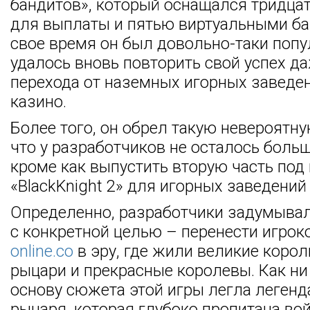
бандитов», который оснащался тридца
для выплаты и пятью виртуальными ба
свое время он был довольно-таки попу
удалось вновь повторить свой успех д
перехода от наземных игорных заведен
казино.
Более того, он обрел такую невероятн
что у разработчиков не осталось боль
кроме как выпустить вторую часть под
«BlackKnight 2» для игорных заведений 
Определенно, разработчики задумыва
с конкретной целью – перенести игрок
online.co
в эру, где жили великие коро
рыцари и прекрасные королевы. Как ни 
основу сюжета этой игры легла легенд
рыцаря, которая глубоко пропитана во