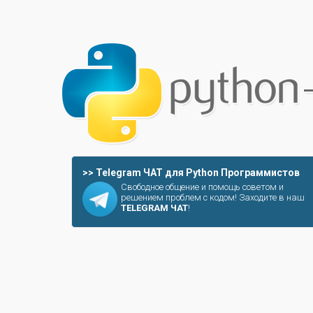
>> Telegram ЧАТ для Python Программистов
Свободное общение и помощь советом и
решением проблем с кодом! Заходите в наш
TELEGRAM ЧАТ
!