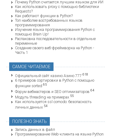
Почему Python считается лучшим языком для ИИ
Как использовать proxy с помощью библиотеки
Requests?
Как работают функции в Python?
Топ наиболее востребованных языков
программирования
Изучение языка программирования Python с
помощью Brain Up!
Распаковка последовательности в отдельные
переменные
Создание своего веб-фреймворка на Python -
Часть 1
САМОЕ ЧИТАЕМОЕ
618
Официальный сайт казино Азино 777
6 примеров сортировки в Python с помощью
65
функции sorted
64
Форум вебмастеров и SEO оптимизаторов
55
Модуль threading на примерах
Как используется ssl comodo: безопасность
54
личных данных
ПОЛЕЗНО ЗНАТЬ
Запись данных в файл
Программирование Web-клиента на языке Python