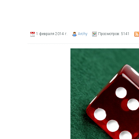
1 февраля 2014 г.
Archy
Просмотров:
5141