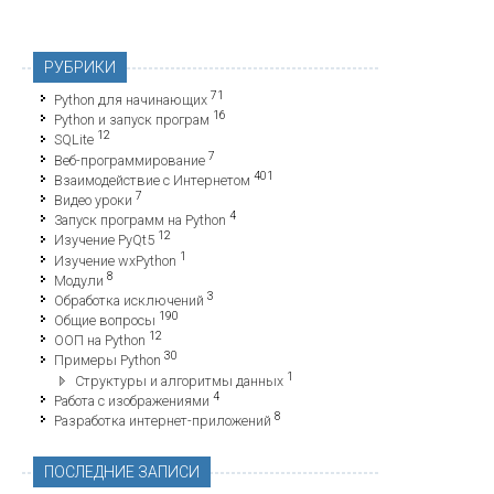
РУБРИКИ
71
Python для начинающих
16
Python и запуск програм
12
SQLite
7
Веб-программирование
401
Взаимодействие с Интернетом
7
Видео уроки
4
Запуск программ на Python
12
Изучение PyQt5
1
Изучение wxPython
8
Модули
3
Обработка исключений
190
Общие вопросы
12
ООП на Python
30
Примеры Python
1
Структуры и алгоритмы данных
4
Работа с изображениями
8
Разработка интернет-приложений
ПОСЛЕДНИЕ ЗАПИСИ