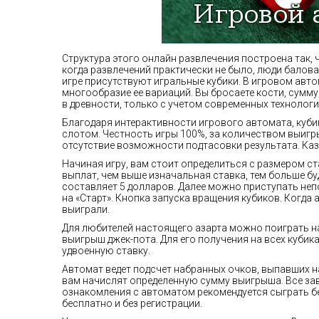
Структура этого онлайн развлечения построена так, 
когда развлечений практически не было, люди баловал
игре присутствуют игральные кубики. В игровом авто
многообразие ее вариаций. Вы бросаете кости, сумму
в древности, только с учетом современных технологи
Благодаря интерактивности игрового автомата, куби
слотом. Честность игры 100%, за количеством выигр
отсутствие возможности подтасовки результата. Каз
Начиная игру, вам стоит определиться с размером с
выплат, чем выше изначальная ставка, тем больше б
составляет 5 долларов. Далее можно приступать неп
на «Старт». Кнопка запуска вращения кубиков. Когда 
выиграли.
Для любителей настоящего азарта можно поиграть на
выигрыш джек-пота. Для его получения на всех кубик
удвоенную ставку.
Автомат ведет подсчет набранных очков, выпавших на
вам начислят определенную сумму выигрыша. Все зав
ознакомления с автоматом рекомендуется сыграть бес
бесплатно и без регистрации.