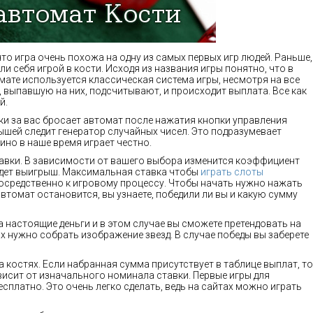
что игра очень похожа на одну из самых первых игр людей. Раньше,
и себя игрой в кости. Исходя из названия игры понятно, что в
мате используется классическая система игры, несмотря на все
, выпавшую на них, подсчитывают, и происходит выплата. Все как
й.
ки за вас бросает автомат после нажатия кнопки управления
ышей следит генератор случайных чисел. Это подразумевает
ино в наше время играет честно.
тавки. В зависимости от вашего выбора изменится коэффициент
удет выигрыш. Максимальная ставка чтобы
играть слоты
осредственно к игровому процессу. Чтобы начать нужно нажать
автомат остановится, вы узнаете, победили ли вы и какую сумму
 настоящие деньги и в этом случае вы сможете претендовать на
ах нужно собрать изображение звезд. В случае победы вы заберете
 костях. Если набранная сумма присутствует в таблице выплат, то
исит от изначального номинала ставки. Первые игры для
платно. Это очень легко сделать, ведь на сайтах можно играть