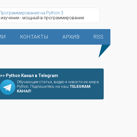
Программирование на Python 3
 изучении - мощный в программировании
ИИ
КОНТАКТЫ
АРХИВ
RSS
>> Python Канал в Telegram
Обучающие статьи, видео и новости из мира
Python. Подпишитесь на наш
TELEGRAM
КАНАЛ
!