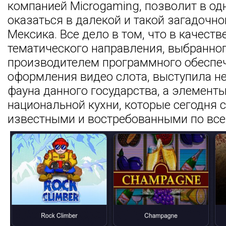
компанией Microgaming, позволит в од
оказаться в далекой и такой загадочной
Мексика. Все дело в том, что в качеств
тематического направления, выбранно
производителем программного обеспе
оформления видео слота, выступила не
фауна данного государства, а элемент
национальной кухни, которые сегодня 
известными и востребованными по все