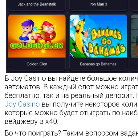
В Joy Casino вы найдете большое коли
автоматов. В каждый слот можно играт
бесплатно, так и на реальный депозит.
Joy Casino
вы получите некоторое коли
которые можно будет отыграть по наи
вейджеру в x40.
Во что поиграть? Таким вопросом зада