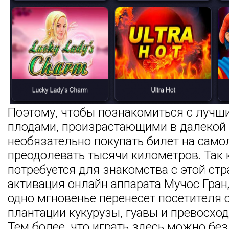
Поэтому, чтобы познакомиться с лучш
плодами, произрастающими в далекой 
необязательно покупать билет на само
преодолевать тысячи километров. Так к
потребуется для знакомства с этой стр
активация онлайн аппарата Мучос Гран
одно мгновенье перенесет посетителя 
плантации кукурузы, гуавы и превосхо
Тем более, что играть здесь можно без