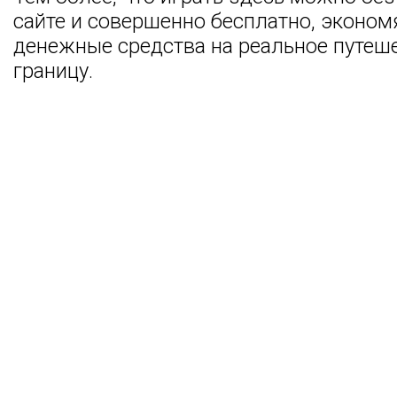
сайте и совершенно бесплатно, эконом
денежные средства на реальное путеш
границу.