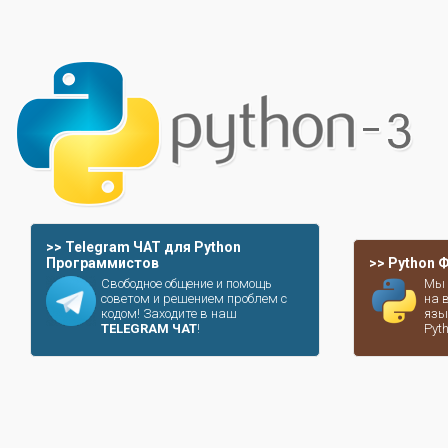
>> Telegram ЧАТ для Python
Программистов
>> Python
Свободное общение и помощь
Мы 
советом и решением проблем с
на 
кодом! Заходите в наш
язы
TELEGRAM ЧАТ
!
Pyt