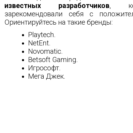
известных разработчиков
, ко
зарекомендовали себя с положите
Ориентируйтесь на такие бренды:
Playtech.
NetEnt.
Novomatic.
Betsoft Gaming.
Игрософт.
Мега Джек.