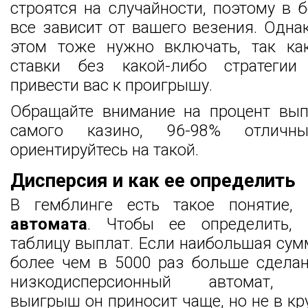
строятся на случайности, поэтому в 
все зависит от вашего везения. Однак
этом тоже нужно включать, так ка
ставки без какой-либо стратегии
привести вас к проигрышу.
Обращайте внимание на процент вып
самого казино, 96-98% отличны
ориентируйтесь на такой.
Дисперсия и как ее определить
В гемблинге есть такое понятие
автомата
. Чтобы ее определить, 
таблицу выплат. Если наибольшая су
более чем в 5000 раз больше сделан
низкодисперсионный автомат, с
выигрыш он приносит чаще, но не в кр