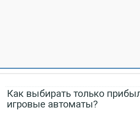
Как выбирать только прибы
игровые автоматы?