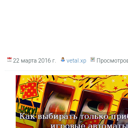
22 марта 2016 г.
vetal.xp
Просмотров