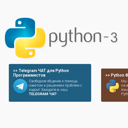
>> Telegram ЧАТ для Python
Программистов
>> Python
Свободное общение и помощь
Мы 
советом и решением проблем с
на 
кодом! Заходите в наш
язы
TELEGRAM ЧАТ
!
Pyt