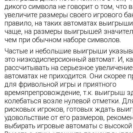
дикого символа не говорит о том, что 
увеличите размеры своего игрового ба
правило, на таких автоматах выигрыш
чаще, на размеры выигрышей значител
чем при обычном наборе символов.
Частые и небольшие выигрыши указыва
это низкодисперсионный автомат. И, ка
рассчитывать на серьезное увеличение
автоматах не приходится. Они скорее 
для фривольной игры и приятного
времяпрепровождение, т.к. выигрыш зд
колебаться возле нулевой отметки. Дл
рисковых игроков, готовых ждать выи
удовольствие от его размеров, рекоме
выбирать игровые автоматы с высокой