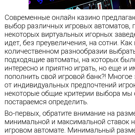
Современные онлайн казино предлаг
выбор различных игровых автоматов, п
некоторых виртуальных игорных завед
идет, без преувеличения, на сотни. Как
количественном разнообразии выбрат
подходящие автоматы, на которых был
интересно и приятно играть, но еще и 
пополнить свой игровой банк?! Многое
от индивидуальных предпочтений игрок
некоторые общие критерии выбора мы 
постараемся определить.
Во-первых, обратите внимание на разм
минимальной и максимальной ставок н
игровом автомате. Минимальный разме