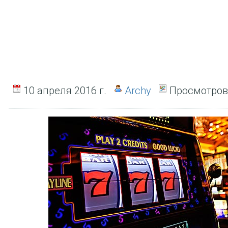
10 апреля 2016 г.
Archy
Просмотров