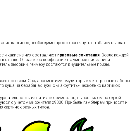
ния картинок, необходимо просто заглянуть в таблицу выплат
ре и какие из них составляют
призовые сочетания
. Возле каждой
к ставке. От размера коэффициента умножения зависит
атель высокий, геймеру достаются внушительные призы.
ожество фирм. Создаваемые ими эмуляторы имеют разные наборы
го куша на барабанах нужно «накрутить» несколько картинок
едовательность из пяти этих символов, выпав рядом на одной
уюся с учетом множителя x9000. Прибыль гэмблерам приносят и
з картинок разных типов.