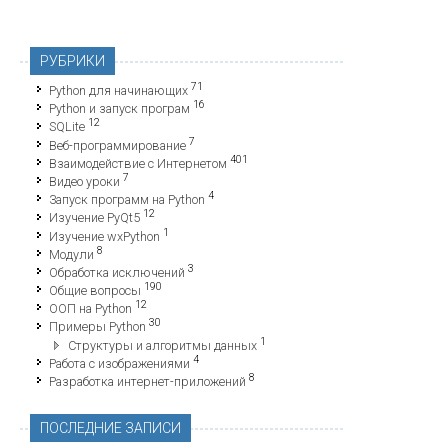
РУБРИКИ
71
Python для начинающих
16
Python и запуск програм
12
SQLite
7
Веб-программирование
401
Взаимодействие с Интернетом
7
Видео уроки
4
Запуск программ на Python
12
Изучение PyQt5
1
Изучение wxPython
8
Модули
3
Обработка исключений
190
Общие вопросы
12
ООП на Python
30
Примеры Python
1
Структуры и алгоритмы данных
4
Работа с изображениями
8
Разработка интернет-приложений
ПОСЛЕДНИЕ ЗАПИСИ