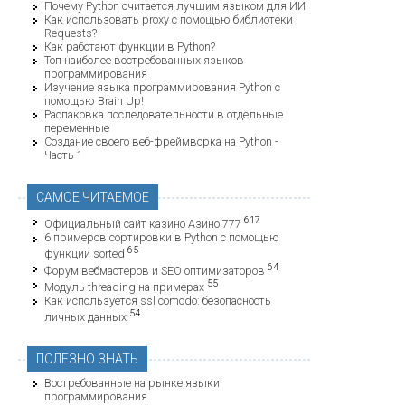
Почему Python считается лучшим языком для ИИ
Как использовать proxy с помощью библиотеки
Requests?
Как работают функции в Python?
Топ наиболее востребованных языков
программирования
Изучение языка программирования Python с
помощью Brain Up!
Распаковка последовательности в отдельные
переменные
Создание своего веб-фреймворка на Python -
Часть 1
САМОЕ ЧИТАЕМОЕ
617
Официальный сайт казино Азино 777
6 примеров сортировки в Python с помощью
65
функции sorted
64
Форум вебмастеров и SEO оптимизаторов
55
Модуль threading на примерах
Как используется ssl comodo: безопасность
54
личных данных
ПОЛЕЗНО ЗНАТЬ
Востребованные на рынке языки
программирования