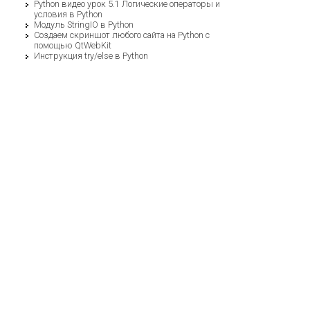
Python видео урок 5.1 Логические операторы и
условия в Python
Модуль StringIO в Python
Cоздаем скриншот любого сайта на Python с
помощью QtWebKit
Инструкция try/else в Python