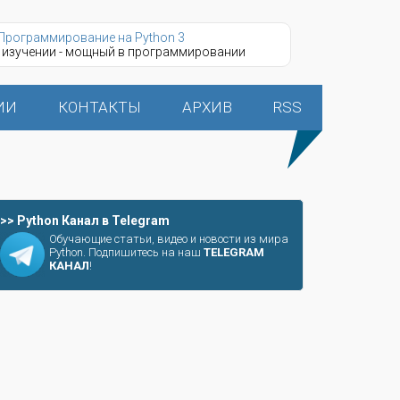
Программирование на Python 3
 изучении - мощный в программировании
ИИ
КОНТАКТЫ
АРХИВ
RSS
>> Python Канал в Telegram
Обучающие статьи, видео и новости из мира
Python. Подпишитесь на наш
TELEGRAM
КАНАЛ
!