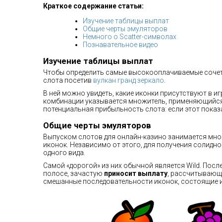
Краткое содержание статьи:
Изучение таблицы выплат
Общие черты эмуляторов
Немного о Scatter-символах
Познавательное видео
Изучение таблицы выплат
Чтобы определить самые высокооплачиваемые сочета
слота посетив
вулкан гранд зеркало
.
В ней можно увидеть, какие иконки присутствуют в иг
комбинации указывается множитель, применяющийся 
потенциальная прибыльность слота: если этот показ
Общие черты эмуляторов
Выпуском слотов для онлайн-казино занимается мн
иконок. Независимо от этого, для получения солидно
одного вида.
Самой «дорогой» из них обычной является Wild. Посл
полосе, зачастую
приносит выплату
, рассчитывающ
смешанные последовательности иконок, состоящие и