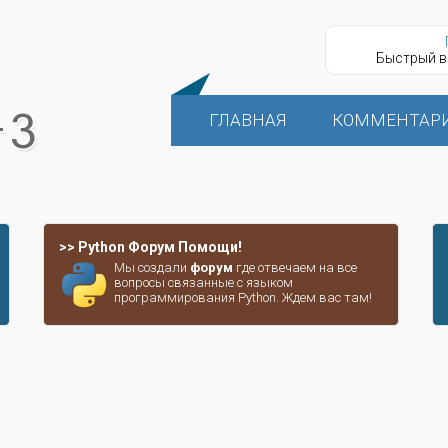
Быстрый в
ГЛАВНАЯ
КОММЕНТАР
>> Python Форум Помощи!
Мы создали
форум
где отвечаем на все
вопросы связанные с языком
программирования Python. Ждем вас там!