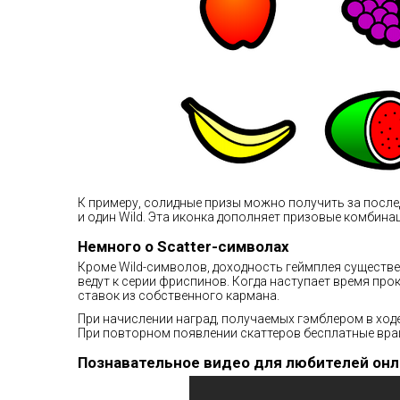
К примеру, солидные призы можно получить за после
и один Wild. Эта иконка дополняет призовые комбина
Немного о Scatter-символах
Кроме Wild-символов, доходность геймплея существе
ведут к серии фриспинов. Когда наступает время прок
ставок из собственного кармана.
При начислении наград, получаемых гэмблером в ход
При повторном появлении скаттеров бесплатные вр
Познавательное видео для любителей онл