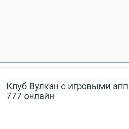
Клуб Вулкан с игровыми ап
777 онлайн