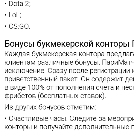
• Dota 2;
• LoL;
• CS:GO.
Бонусы букмекерской конторы
Каждая букмекерская контора предлаг
клиентам различные бонусы. ПариМатч
исключение. Сразу после регистрации 
приветственный пакет. Он содержит д
в виде 100% от пополнения счета и не
фрибетов (бесплатных ставок).
Из других бонусов отметим:
• Счастливые часы. Следите за мероп
конторы и получайте дополнительные 