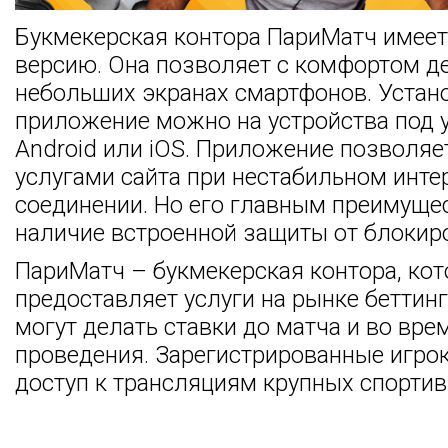
Букмекерская контора ПариМатч имее
версию. Она позволяет с комфортом де
небольших экранах смартфонов. Устан
приложение можно на устройства под 
Android или iOS. Приложение позволяе
услугами сайта при нестабильном инте
соединении. Но его главным преимуще
наличие встроенной защиты от блокиро
ПариМатч – букмекерская контора, кот
предоставляет услуги на рынке беттин
могут делать ставки до матча и во вре
проведения. Зарегистрированные игро
доступ к трансляциям крупных спортив