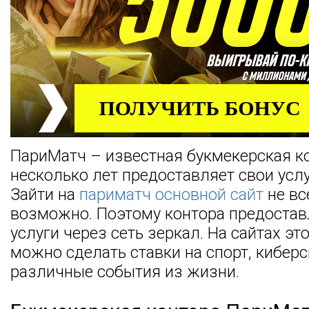
ПариМатч – известная букмекерская ко
несколько лет предоставляет свои услу
Зайти на
париматч основной сайт
не вс
возможно. Поэтому контора предостав
услуги через сеть зеркал. На сайтах э
можно сделать ставки на спорт, киберс
различные события из жизни.