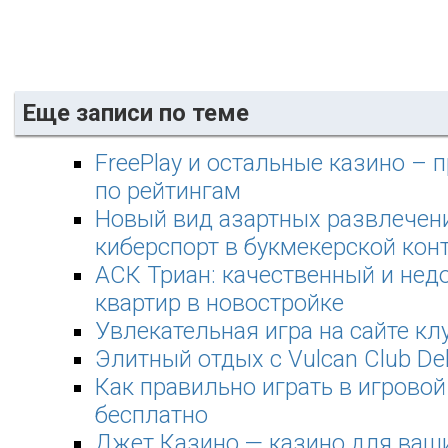
Еще записи по теме
FreePlay и остальные казино – 
по рейтингам
Новый вид азартных развлечени
киберспорт в букмекерской кон
АСК Триан: качественный и нед
квартир в новостройке
Увлекательная игра на сайте кл
Элитный отдых с Vulcan Club De
Как правильно играть в игровой
бесплатно
Джет Казино — казино для ваш