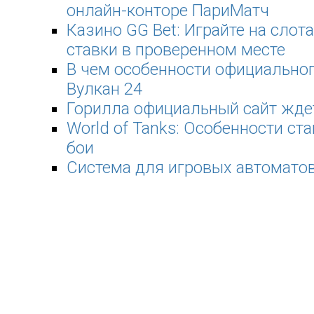
онлайн-конторе ПариМатч
Казино GG Bet: Играйте на слота
ставки в проверенном месте
В чем особенности официальног
Вулкан 24
Горилла официальный сайт ждет
World of Tanks: Особенности ст
бои
Система для игровых автомато