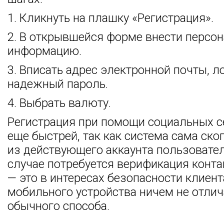
1. Кликнуть на плашку «Регистрация».
2. В открывшейся форме внести персо
информацию.
3. Вписать адрес электронной почты, л
надежный пароль.
4. Выбрать валюту.
Регистрация при помощи социальных с
еще быстрей, так как система сама ско
из действующего аккаунта пользовате
случае потребуется верификация конта
— это в интересах безопасности клиент
мобильного устройства ничем не отлич
обычного способа.