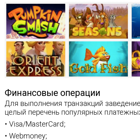
Финансовые операции
Для выполнения транзакций заведение
целый перечень популярных платежных
• Visa/MasterCard;
• Webmoney;