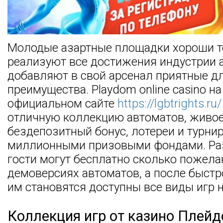
Молодые азартные площадки хороши т
реализуют все достижения индустрии а
добавляют в свой арсенал приятные д
преимущества. Playdom online casino н
официальном сайте
https://lgbtrights.ru/
отличную коллекцию автоматов, живое
бездепозитный бонус, лотереи и турни
миллионными призовыми фондами. Ра
гости могут бесплатно сколько пожела
демоверсиях автоматов, а после быстр
им становятся доступны все виды игр н
Коллекция игр от казино Плей