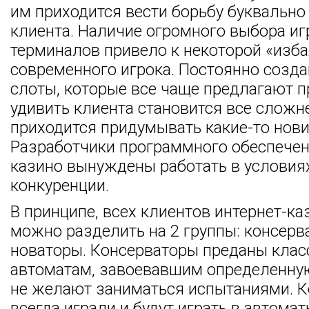
им приходится вести борьбу буквально
клиента. Наличие огромного выбора и
терминалов привело к некоторой «изб
современного игрока. Постоянно созд
слоты, которые все чаще предлагают п
удивить клиента становится все сложн
приходится придумывать какие-то нови
Разработчики программного обеспечен
казино вынуждены работать в условия
конкуренции.
В принципе, всех клиентов интернет-ка
можно разделить на 2 группы: консерв
новаторы. Консерваторы преданы кла
автоматам, завоевавшим определенную
не желают заниматься испытаниями. 
всегда играли и будут играть в автомат