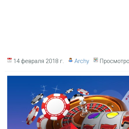
14 февраля 2018 г.
Archy
Просмотро