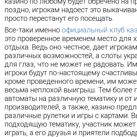
казино по любому будет обречено на п
поздно, игрокам надоест это выкачиван
просто перестанут его посещать.
Все-таки именно
официальный клуб каз
это проверенное временем место для 
отдыха. Ведь оно честное, дает игрока
различных возможностей, а слоты укр
для глаз, что не может не радовать. И
игроки будут по-настоящему счастливы
кроме проведенного времени, им може
весьма неплохой выигрыш. Тем более 
автоматы на различную тематику и от 
производителей, а также, казино предл
различные рулетки и игры с картами. 
подходящую тематику, участник может
играть, а его друзья и приятели подбо