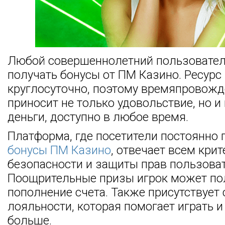
Любой совершеннолетний пользовате
получать бонусы от ПМ Казино. Ресурс
круглосуточно, поэтому времяпровожд
приносит не только удовольствие, но и
деньги, доступно в любое время.
Платформа, где посетители постоянно
бонусы ПМ Казино
, отвечает всем кри
безопасности и защиты прав пользоват
Поощрительные призы игрок может по
пополнение счета. Также присутствует
лояльности, которая помогает играть 
больше.