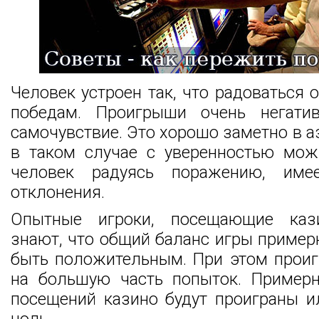
Человек устроен так, что радоваться 
победам. Проигрыши очень негати
самочувствие. Это хорошо заметно в а
в таком случае с уверенностью можн
человек радуясь поражению, имее
отклонения.
Опытные игроки, посещающие кази
знают, что общий баланс игры пример
быть положительным. При этом прои
на большую часть попыток. Примерн
посещений казино будут проиграны и