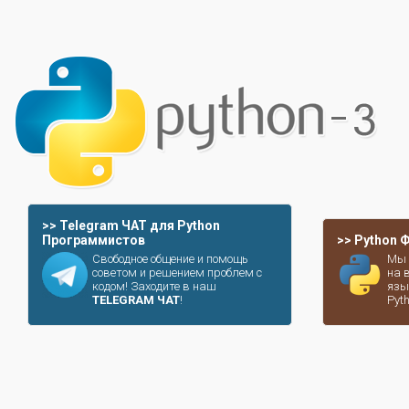
>> Telegram ЧАТ для Python
Программистов
>> Python
Свободное общение и помощь
Мы 
советом и решением проблем с
на 
кодом! Заходите в наш
язы
TELEGRAM ЧАТ
!
Pyt