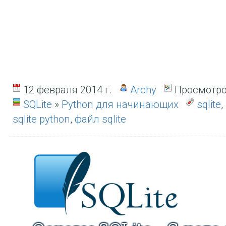
12 февраля 2014 г.
Archy
Просмотро
SQLite
»
Python для начинающих
sqlite
,
sqlite python
,
файл sqlite