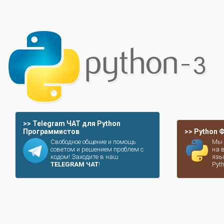
>> Telegram ЧАТ для Python
Программистов
>> Python
Свободное общение и помощь
Мы 
советом и решением проблем с
на 
кодом! Заходите в наш
язы
TELEGRAM ЧАТ
!
Pyt