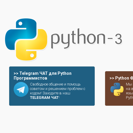
>> Telegram ЧАТ для Python
Программистов
>> Python
Свободное общение и помощь
Мы 
советом и решением проблем с
на 
кодом! Заходите в наш
язы
TELEGRAM ЧАТ
!
Pyt