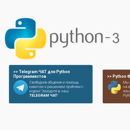
>> Telegram ЧАТ для Python
Программистов
>> Python
Свободное общение и помощь
Мы 
советом и решением проблем с
на 
кодом! Заходите в наш
язы
TELEGRAM ЧАТ
!
Pyt