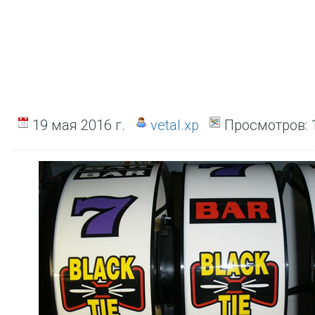
19 мая 2016 г.
vetal.xp
Просмотров: