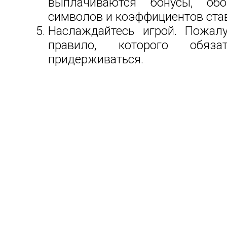
выплачиваются бонусы, обо
символов и коэффициентов ста
Наслаждайтесь игрой. Пожалу
правило, которого обяза
придерживаться.