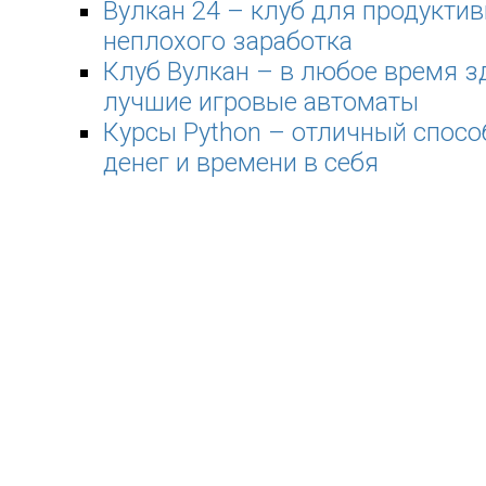
Вулкан 24 – клуб для продуктив
неплохого заработка
Клуб Вулкан – в любое время з
лучшие игровые автоматы
Курсы Python – отличный спос
денег и времени в себя