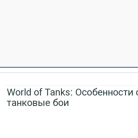
World of Tanks: Особенности 
танковые бои