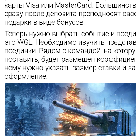
карты Visa или MasterCard. Большинст
сразу после депозита преподносят сво
подарки в виде бонусов.
Теперь нужно выбрать событие и поеди
это WGL. Необходимо изучить предста
поединки. Рядом с командой, на кото
поставить, будет размещен коэффициен
нему нужно указать размер ставки и з
оформление.