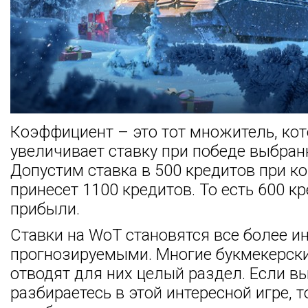
Коэффициент – это тот множитель, ко
увеличивает ставку при победе выбран
Допустим ставка в 500 кредитов при к
принесет 1100 кредитов. То есть 600 к
прибыли.
Ставки на WоТ становятся все более и
прогнозируемыми. Многие букмекерск
отводят для них целый раздел. Если в
разбираетесь в этой интересной игре, т