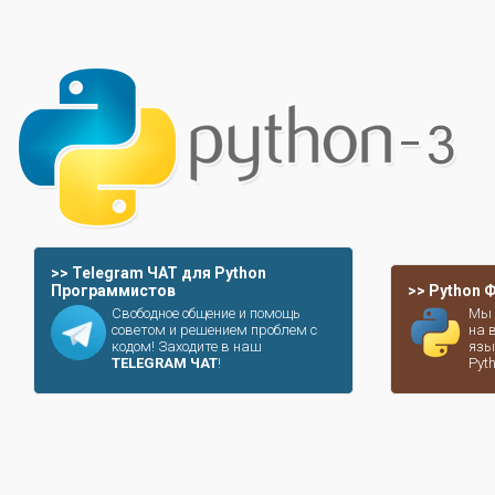
>> Telegram ЧАТ для Python
Программистов
>> Python
Свободное общение и помощь
Мы 
советом и решением проблем с
на 
кодом! Заходите в наш
язы
TELEGRAM ЧАТ
!
Pyt