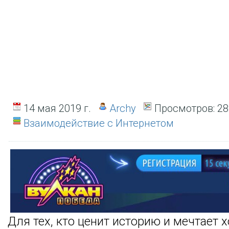
14 мая 2019 г.
Archy
Просмотров:
28
Взаимодействие с Интернетом
Для тех, кто ценит историю и мечтает х