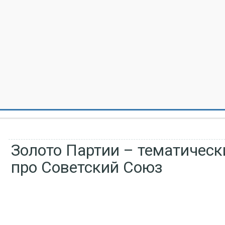
Золото Партии – тематическ
про Советский Союз