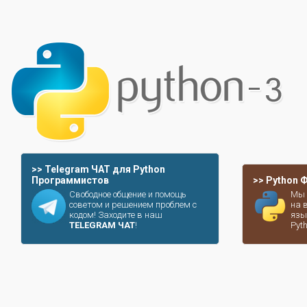
>> Telegram ЧАТ для Python
Программистов
>> Python
Свободное общение и помощь
Мы 
советом и решением проблем с
на 
кодом! Заходите в наш
язы
TELEGRAM ЧАТ
!
Pyt