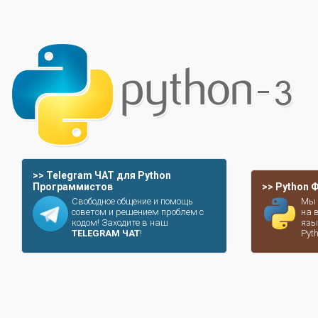
>> Telegram ЧАТ для Python
Программистов
>> Python
Свободное общение и помощь
Мы 
советом и решением проблем с
на 
кодом! Заходите в наш
язы
TELEGRAM ЧАТ
!
Pyt