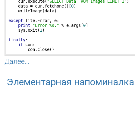
    cur.execute(
"SELECT Data FROM Images LIMIT 1"
)

    data = cur.fetchone()[
0
]

    writeImage(data)

except
 lite.Error, e:

print
"Error %s:"
 % e.args[
0
]

    sys.exit(
1
)

finally
:

if
 con:

        con.close()
Далее...
Элементарная напоминалка 