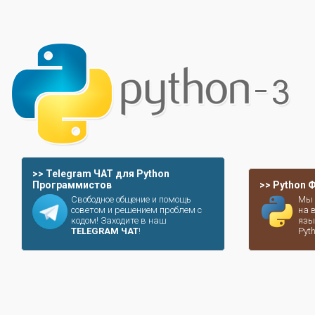
>> Telegram ЧАТ для Python
Программистов
>> Python
Свободное общение и помощь
Мы 
советом и решением проблем с
на 
кодом! Заходите в наш
язы
TELEGRAM ЧАТ
!
Pyt