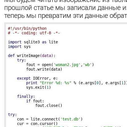
прошлой статье мы записали данные и
теперь мы превратим эти данные обрат
#!/usr/bin/python
# -*- coding: utf-8 -*-
import
 sqlite3 
as
import
 sys

def
writeImage
(data)
:
try
:

        fout = open(
'woman2.jpg'
,
'wb'
)

        fout.write(data)

except
 IOError, e:    

print
"Error %d: %s"
 % (e.args[
0
], e.args[
1
])
        sys.exit(
1
)

finally
:

if
 fout:

            fout.close()       

try
:

    con = lite.connect(
'test.db'
)

    cur = con.cursor()    
