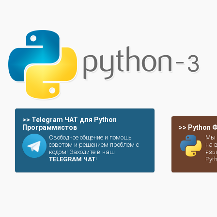
>> Telegram ЧАТ для Python
Программистов
>> Python
Свободное общение и помощь
Мы 
советом и решением проблем с
на 
кодом! Заходите в наш
язы
TELEGRAM ЧАТ
!
Pyt