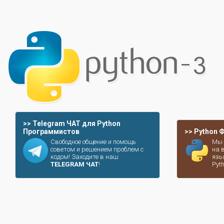
>> Telegram ЧАТ для Python
Программистов
>> Python
Свободное общение и помощь
Мы 
советом и решением проблем с
на 
кодом! Заходите в наш
язы
TELEGRAM ЧАТ
!
Pyt