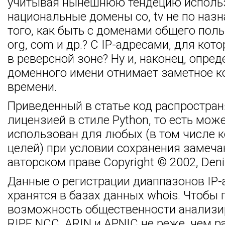
учитывая нынешнюю тендецию исполь
национальные домены co, tv не по наз
того, как быть с доменами общего поль
org, com и др.? С IP-адресами, для кот
в реверсной зоне? Ну и, наконец, опре
доменного имени отнимает заметное к
времени.
Приведенный в статье код распростран
лицензией в стиле Python, то есть мож
использован для любых (в том числе 
целей) при условии сохранения замеча
авторском праве Copyright © 2002, Deni
Данные о регистрации диаппазонов IP-
хранятся в базах данных whois. Чтобы
возможность общественности анализи
RIPE NCC, ARIN и APNIC не реже, чем р