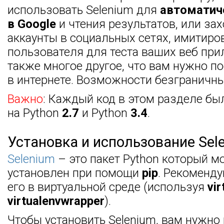
использовать Selenium для
автоматич
в Google
и чтения результатов, или за
аккаунты в социальных сетях, имитиро
пользователя для теста ваших веб при
также многое другое, что вам нужно п
в интернете. Возможности безграничны
Важно
: Каждый код в этом разделе бы
на Python
2.7
и Python
3.4
.
Установка и использование Sel
Selenium
– это пакет Python который м
установлен при помощи
pip
. Рекоменду
его в виртуальной среде (используя
vir
virtualenvwrapper
).
Чтобы установить Selenium, вам нужно