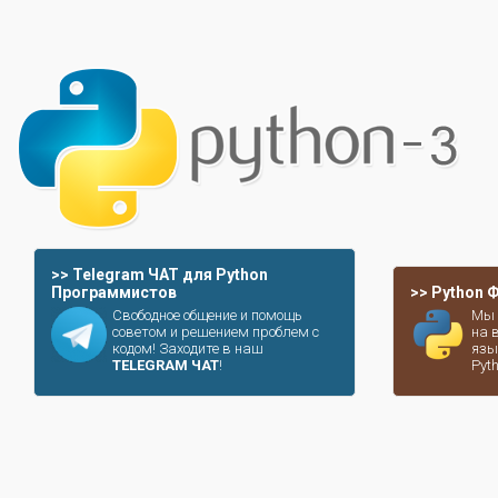
>> Telegram ЧАТ для Python
Программистов
>> Python
Свободное общение и помощь
Мы 
советом и решением проблем с
на 
кодом! Заходите в наш
язы
TELEGRAM ЧАТ
!
Pyt