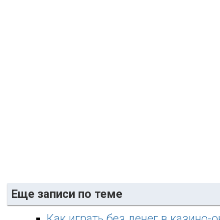
Еще записи по теме
Как играть без денег в казино-